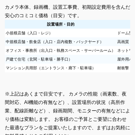
カメラ本体、録画機、設置工事費、初期設定費用を含んだ
安心のコミコミ価格（目安）です。
設置場所・目的
小規模店舗（入口・レジ）
ドーム型カ
中規模店舗・飲食店（入口・店内複数・バックヤード）
高画質ドー
オフィス・事務所（出入口・執務スペース・サーバールーム）
ネットワー
戸建て住宅（玄関・駐車場・勝手口）
屋外用バレ
マンション共用部（エントランス・廊下・駐車場）
耐衝撃ドー
※上記はあくまで目安です。 カメラの性能（画素数、夜
間対応、AI機能の有無など）、設置場所の状況（高所作
業、配線距離など）、録画期間、モニターの有無などによ
り価格は変動します。
お客様のご予算とご要望に合わせ
た最適なプランをご提案いたしますので、まずはお気軽に