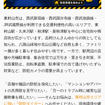
東村山市は、西武新宿線・西武国分寺線・西武池袋線・
JR武蔵野線が利用できる交通利便性の高いエリアで、東
村山駅・久米川駅・秋津駅・新秋津駅を中心に住宅街や商
店街が広がっています。志村けんさんゆかりの街としても
知られ、八国山緑地や北山公園など自然も多く、ファミリ
ー層が多く暮らす住みやすい街です。一方で、駅周辺の店
舗や月極駐車場、集合住宅では
万引き・置き引き対策、不
法投棄防止、自転車盗難、駐車場での当て逃げやいたずら
対策
など、防犯カメラの需要が高まっています。
「店舗や施設の防犯を強化したい」「マンションやアパー
トの共用部を見守りたい」「万一のトラブル時に確実な証
拠映像を残したい」——そんなお悩みは、
東村山市エリア
に強い『防犯タイガー』
へお任せください。現地環境や建