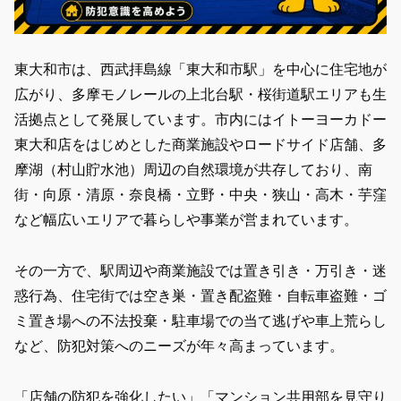
東大和市は、西武拝島線「東大和市駅」を中心に住宅地が
広がり、多摩モノレールの上北台駅・桜街道駅エリアも生
活拠点として発展しています。市内にはイトーヨーカドー
東大和店をはじめとした商業施設やロードサイド店舗、多
摩湖（村山貯水池）周辺の自然環境が共存しており、南
街・向原・清原・奈良橋・立野・中央・狭山・高木・芋窪
など幅広いエリアで暮らしや事業が営まれています。
その一方で、駅周辺や商業施設では
置き引き・万引き・迷
惑行為、住宅街では空き巣・置き配盗難・自転車盗難・ゴ
ミ置き場への不法投棄・駐車場での当て逃げや車上荒らし
など、防犯対策へのニーズが年々高まっています。
「店舗の防犯を強化したい」「マンション共用部を見守り