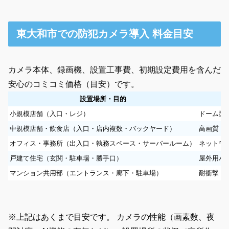
東大和市での防犯カメラ導入 料金目安
カメラ本体、録画機、設置工事費、初期設定費用を含んだ
安心のコミコミ価格（目安）です。
設置場所・目的
小規模店舗（入口・レジ）
ドーム型カ
中規模店舗・飲食店（入口・店内複数・バックヤード）
高画質ドー
オフィス・事務所（出入口・執務スペース・サーバールーム）
ネットワー
戸建て住宅（玄関・駐車場・勝手口）
屋外用バレ
マンション共用部（エントランス・廊下・駐車場）
耐衝撃ドー
※上記はあくまで目安です。 カメラの性能（画素数、夜