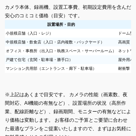
カメラ本体、録画機、設置工事費、初期設定費用を含んだ
安心のコミコミ価格（目安）です。
設置場所・目的
小規模店舗（入口・レジ）
ドーム型カ
中規模店舗・飲食店（入口・店内複数・バックヤード）
高画質ドー
オフィス・事務所（出入口・執務スペース・サーバールーム）
ネットワー
戸建て住宅（玄関・駐車場・勝手口）
屋外用バレ
マンション共用部（エントランス・廊下・駐車場）
耐衝撃ドー
※上記はあくまで目安です。 カメラの性能（画素数、夜
間対応、AI機能の有無など）、設置場所の状況（高所作
業、配線距離など）、録画期間、モニターの有無などによ
り価格は変動します。
お客様のご予算とご要望に合わせ
た最適なプランをご提案いたしますので、まずはお気軽に