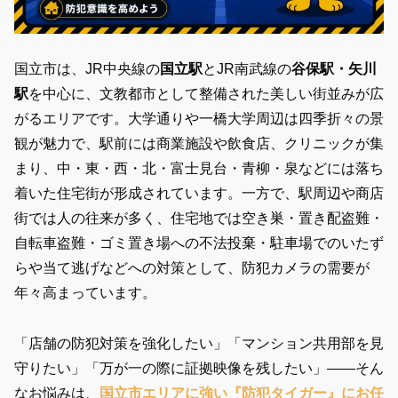
国立市は、JR中央線の
国立駅
とJR南武線の
谷保駅・矢川
駅
を中心に、文教都市として整備された美しい街並みが広
がるエリアです。大学通りや一橋大学周辺は四季折々の景
観が魅力で、駅前には商業施設や飲食店、クリニックが集
まり、中・東・西・北・富士見台・青柳・泉などには落ち
着いた住宅街が形成されています。一方で、駅周辺や商店
街では人の往来が多く、住宅地では
空き巣・置き配盗難・
自転車盗難・ゴミ置き場への不法投棄・駐車場でのいたず
らや当て逃げ
などへの対策として、防犯カメラの需要が
年々高まっています。
「店舗の防犯対策を強化したい」「マンション共用部を見
守りたい」「万が一の際に証拠映像を残したい」——そん
なお悩みは、
国立市エリアに強い『防犯タイガー』にお任